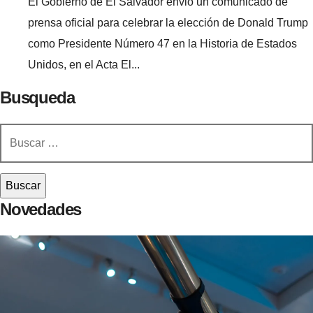
El Gobierno de El Salvador envió un comunicado de
prensa oficial para celebrar la elección de Donald Trump
como Presidente Número 47 en la Historia de Estados
Unidos, en el Acta El...
Busqueda
Buscar:
Novedades