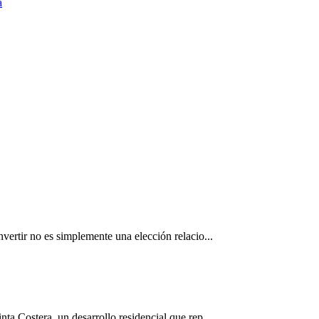
a
vertir no es simplemente una elección relacio...
ta Costera, un desarrollo residencial que rep...