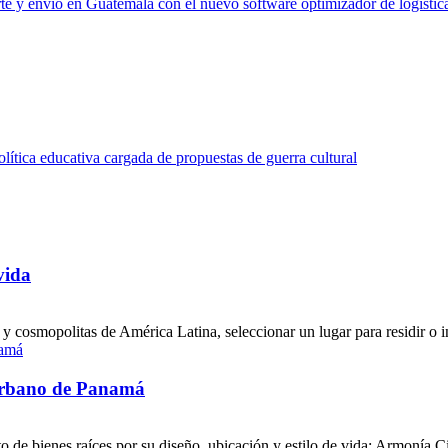
te y envío en Guatemala con el nuevo software optimizador de logístic
ítica educativa cargada de propuestas de guerra cultural
vida
y cosmopolitas de América Latina, seleccionar un lugar para residir o in
 urbano de Panamá
 de bienes raíces por su diseño, ubicación y estilo de vida: Armonía Cin