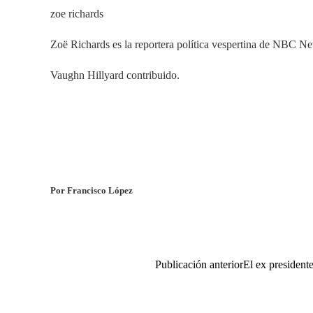
zoe richards
Zoë Richards es la reportera política vespertina de NBC N
Vaughn Hillyard contribuido.
Por Francisco López
Publicación anterior
El ex president