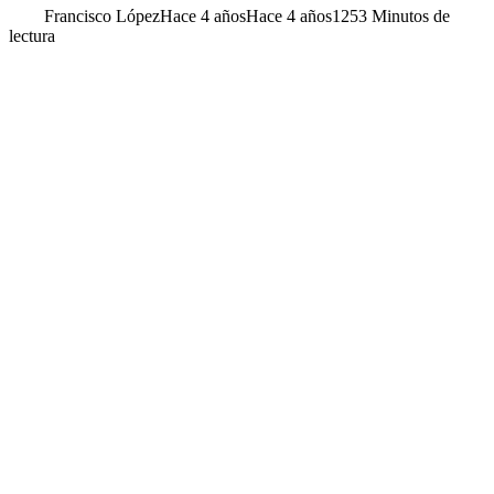
Francisco López
Hace 4 años
Hace 4 años
125
3 Minutos de
lectura