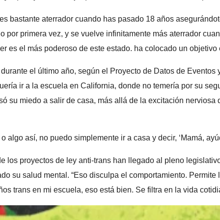
a es bastante aterrador cuando has pasado 18 años asegurándote
 por primera vez, y se vuelve infinitamente más aterrador cuan
der es el más poderoso de este estado. ha colocado un objetivo
durante el último año, según el Proyecto de Datos de Eventos 
ería ir a la escuela en California, donde no temería por su seg
resó su miedo a salir de casa, más allá de la excitación nervio
o o algo así, no puedo simplemente ir a casa y decir, ‘Mamá, ay
e los proyectos de ley anti-trans han llegado al pleno legislativ
ado su salud mental. “Eso disculpa el comportamiento. Permite l
 trans en mi escuela, eso está bien. Se filtra en la vida cotidi