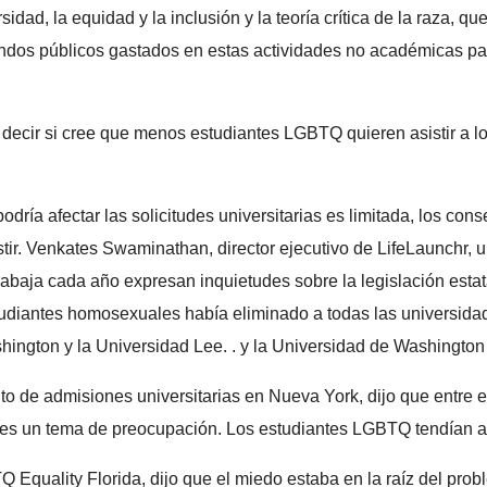
sidad, la equidad y la inclusión y la teoría crítica de la raza, 
dos públicos gastados en estas actividades no académicas par
 decir si cree que menos estudiantes LGBTQ quieren asistir a l
dría afectar las solicitudes universitarias es limitada, los con
ir. Venkates Swaminathan, director ejecutivo de LifeLaunchr, un
trabaja cada año expresan inquietudes sobre la legislación estat
udiantes homosexuales había eliminado a todas las universidade
hington y la Universidad Lee. . y la Universidad de Washington 
 de admisiones universitarias en Nueva York, dijo que entre el
s un tema de preocupación. Los estudiantes LGBTQ tendían a «e
Equality Florida, dijo que el miedo estaba en la raíz del prob