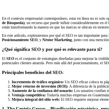
En el contexto empresarial contemporáneo, estar en línea no es solo 
de Búsqueda)
, un recurso que puede influir considerablemente en el
están transformando la manera en que las marcas se ubican en motor
En este artículo, exploraremos por qué el SEO es tan importante para
Posicionamiento SEO
, y
Néstor Marketing
, junto con una mención
¿Qué significa SEO y por qué es relevante para ti?
El
SEO
es el conjunto de estrategias diseñadas para mejorar la visibi
potenciales clientes atraerás. Pero más allá del posicionamiento, el 
Principales beneficios del SEO:
Incremento de tráfico orgánico:
Un SEO eficaz coloca tu pági
Mejor retorno de inversión (ROI):
A diferencia de la public
Aumento de la confianza del usuario:
Los usuarios confían má
Ventaja competitiva:
Todavía muchas empresas en Guatemala no
Mejora integral del sitio web:
El SEO requiere mejorar element
1.
The Centria Group
– Planificación estratégica, rep