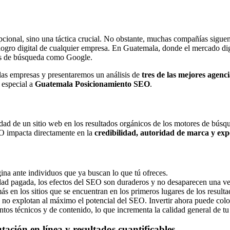
opcional, sino una táctica crucial. No obstante, muchas compañías sigu
 logro digital de cualquier empresa. En Guatemala, donde el mercado dig
es de búsqueda como Google.
 las empresas y presentaremos un análisis de
tres de las mejores agen
 especial a
Guatemala Posicionamiento SEO
.
lidad de un sitio web en los resultados orgánicos de los motores de búsq
SEO impacta directamente en la
credibilidad, autoridad de marca y exp
na ante individuos que ya buscan lo que tú ofreces.
idad pagada, los efectos del SEO son duraderos y no desaparecen una ve
s en los sitios que se encuentran en los primeros lugares de los resulta
 explotan al máximo el potencial del SEO. Invertir ahora puede coloca
os técnicos y de contenido, lo que incrementa la calidad general de tu
utación en línea y resultados cuantificables