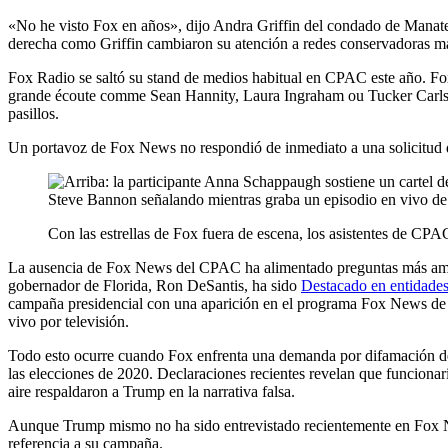
«No he visto Fox en años», dijo Andra Griffin del condado de Manatee
derecha como Griffin cambiaron su atención a redes conservadoras m
Fox Radio se saltó su stand de medios habitual en CPAC este año. Fox
grande écoute comme Sean Hannity, Laura Ingraham ou Tucker Carlson pr
pasillos.
Un portavoz de Fox News no respondió de inmediato a una solicitud 
Con las estrellas de Fox fuera de escena, los asistentes de C
La ausencia de Fox News del CPAC ha alimentado preguntas más amplia
gobernador de Florida, Ron DeSantis, ha sido
Destacado en entidade
campaña presidencial con una aparición en el programa Fox News de T
vivo por televisión.
Todo esto ocurre cuando Fox enfrenta una demanda por difamación de 
las elecciones de 2020. Declaraciones recientes revelan que funcionari
aire respaldaron a Trump en la narrativa falsa.
Aunque Trump mismo no ha sido entrevistado recientemente en Fox
referencia a su campaña.