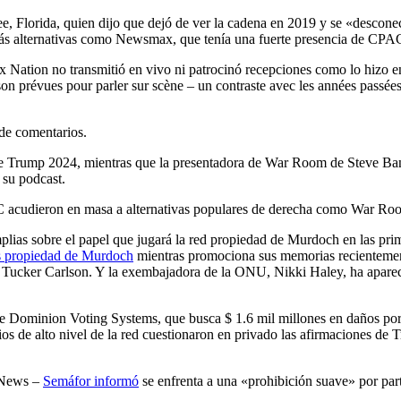
, Florida, quien dijo que dejó de ver la cadena en 2019 y se «descone
ás alternativas como Newsmax, que tenía una fuerte presencia de CPA
 Nation no transmitió en vivo ni patrocinó recepciones como lo hizo en
évues pour parler sur scène – un contraste avec les années passées, où
de comentarios.
PAC acudieron en masa a alternativas populares de derecha como War Ro
s sobre el papel que jugará la red propiedad de Murdoch en las prima
s propiedad de Murdoch
mientras promociona sus memorias recientemen
ucker Carlson. Y la exembajadora de la ONU, Nikki Haley, ha aparecid
Dominion Voting Systems, que busca $ 1.6 mil millones en daños por el
os de alto nivel de la red cuestionaron en privado las afirmaciones de 
 News –
Semáfor informó
se enfrenta a una «prohibición suave» por part