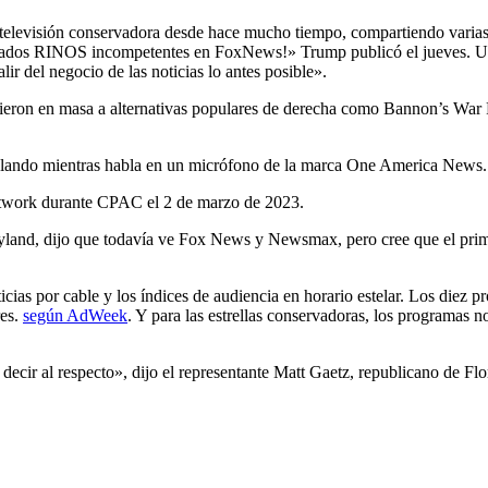
e televisión conservadora desde hace mucho tiempo, compartiendo varias
asiados RINOS incompetentes en FoxNews!» Trump publicó el jueves. Un
del negocio de las noticias lo antes posible».
cudieron en masa a alternativas populares de derecha como Bannon’s W
twork durante CPAC el 2 de marzo de 2023.
ryland, dijo que todavía ve Fox News y Newsmax, pero cree que el prim
icias por cable y los índices de audiencia en horario estelar. Los diez
res.
según AdWeek
. Y para las estrellas conservadoras, los programas 
cir al respecto», dijo el representante Matt Gaetz, republicano de Fl