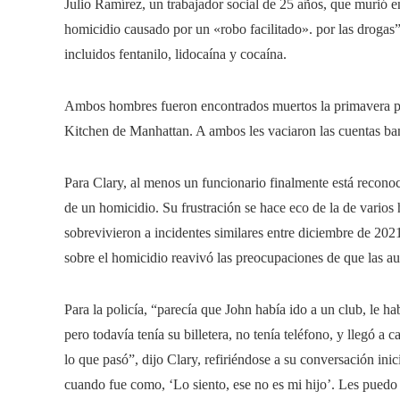
Julio Ramírez, un trabajador social de 25 años, que murió e
homicidio causado por un «robo facilitado». por las drogas
incluidos fentanilo, lidocaína y cocaína.
Ambos hombres fueron encontrados muertos la primavera p
Kitchen de Manhattan. A ambos les vaciaron las cuentas ba
Para Clary, al menos un funcionario finalmente está reconoc
de un homicidio. Su frustración se hace eco de la de var
sobrevivieron a incidentes similares entre diciembre de 202
sobre el homicidio reavivó las preocupaciones de que las au
Para la policía, “parecía que John había ido a un club, le hab
pero todavía tenía su billetera, no tenía teléfono, y llegó 
lo que pasó”, dijo Clary, refiriéndose a su conversación in
cuando fue como, ‘Lo siento, ese no es mi hijo’. Les puedo 