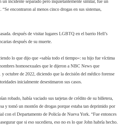
n un incidente separado pero inquietantemente similar, fue un
”. “Se encontraron al menos cinco drogas en sus sistemas,
asada.
después de visitar lugares LGBTQ en el barrio Hell’s
ncarias después de su muerte.
iendo lo que dijo que «sabía todo el tiempo»: su hijo fue víctima
ios hombres homosexuales que le dijeron a NBC News que
1 y octubre de 2022, diciendo que la decisión del médico forense
toridades inicialmente desestimaron sus casos.
ían robado, había vaciado sus tarjetas de crédito de su billetera,
a casa y tomó un montón de drogas porque estaba tan deprimido por
icial con el Departamento de Policía de Nueva York. “Fue entonces
asegurar que si eso sucediera, eso no es lo que John habría hecho.