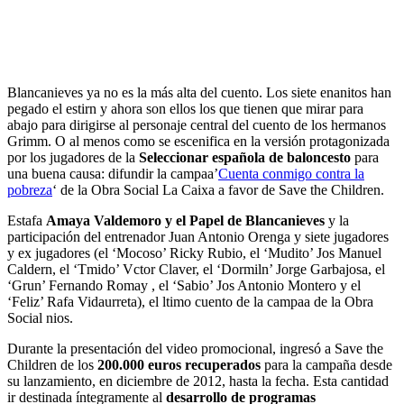
Blancanieves ya no es la más alta del cuento. Los siete enanitos han
pegado el estirn y ahora son ellos los que tienen que mirar para
abajo para dirigirse al personaje central del cuento de los hermanos
Grimm. O al menos como se escenifica en la versión protagonizada
por los jugadores de la
Seleccionar española de baloncesto
para
una buena causa: difundir la campaa’
Cuenta conmigo contra la
pobreza
‘ de la Obra Social La Caixa a favor de Save the Children.
Estafa
Amaya Valdemoro y el Papel de Blancanieves
y la
participación del entrenador Juan Antonio Orenga y siete jugadores
y ex jugadores (el ‘Mocoso’ Ricky Rubio, el ‘Mudito’ Jos Manuel
Caldern, el ‘Tmido’ Vctor Claver, el ‘Dormiln’ Jorge Garbajosa, el
‘Grun’ Fernando Romay , el ‘Sabio’ Jos Antonio Montero y el
‘Feliz’ Rafa Vidaurreta), el ltimo cuento de la campaa de la Obra
Social nios.
Durante la presentación del video promocional, ingresó a Save the
Children de los
200.000 euros recuperados
para la campaña desde
su lanzamiento, en diciembre de 2012, hasta la fecha. Esta cantidad
ir destinada íntegramente al
desarrollo de programas