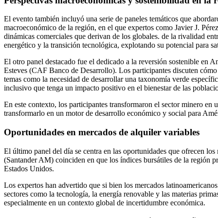
Perspectivas macroeconómicas y sostenibilidad en la 
El evento también incluyó una serie de paneles temáticos que abordaro
macroeconómico de la región, en el que expertos como Javier J. Pérez
dinámicas comerciales que derivan de los globales. de la rivalidad ent
energético y la transición tecnológica, explotando su potencial para s
El otro panel destacado fue el dedicado a la reversión sostenible e
Esteves (CAF Banco de Desarrollo). Los participantes discuten cómo l
temas como la necesidad de desarrollar una taxonomía verde específica
inclusivo que tenga un impacto positivo en el bienestar de las poblaci
En este contexto, los participantes transformaron el sector minero e
transformarlo en un motor de desarrollo económico y social para Amér
Oportunidades en mercados de alquiler variables
El último panel del día se centra en las oportunidades que ofrecen l
(Santander AM) coinciden en que los índices bursátiles de la región p
Estados Unidos.
Los expertos han advertido que si bien los mercados latinoamericanos 
sectores como la tecnología, la energía renovable y las materias primas
especialmente en un contexto global de incertidumbre económica.