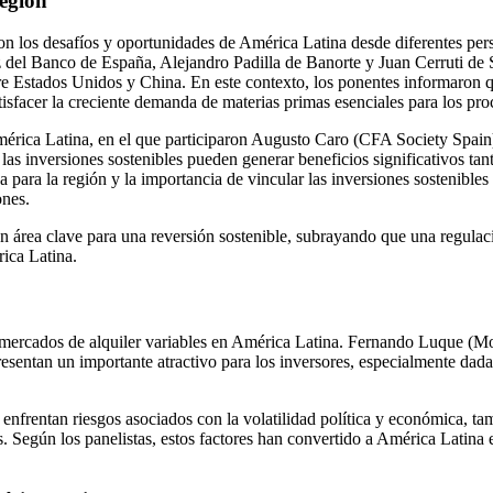
región
n los desafíos y oportunidades de América Latina desde diferentes pers
 del Banco de España, Alejandro Padilla de Banorte y Juan Cerruti de S
re Estados Unidos y China. En este contexto, los ponentes informaron qu
atisfacer la creciente demanda de materias primas esenciales para los p
n América Latina, en el que participaron Augusto Caro (CFA Society Sp
as inversiones sostenibles pueden generar beneficios significativos ta
 para la región y la importancia de vincular las inversiones sostenible
ones.
n un área clave para una reversión sostenible, subrayando que una regul
ica Latina.
os mercados de alquiler variables en América Latina. Fernando Luque (
resentan un importante atractivo para los inversores, especialmente da
enfrentan riesgos asociados con la volatilidad política y económica, t
. Según los panelistas, estos factores han convertido a América Latina en