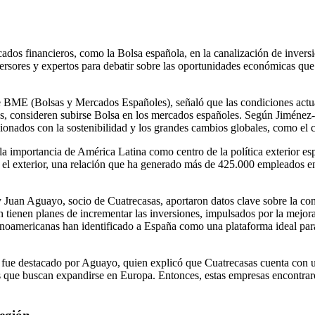
dos financieros, como la Bolsa española, en la canalización de invers
versores y expertos para debatir sobre las oportunidades económicas q
e BME (Bolsas y Mercados Españoles), señaló que las condiciones actua
, consideren subirse Bolsa en los mercados españoles. Según Jiménez-B
cionados con la sostenibilidad y los grandes cambios globales, como el
 importancia de América Latina como centro de la política exterior esp
en el exterior, una relación que ha generado más de 425.000 empleados en
 Juan Aguayo, socio de Cuatrecasas, aportaron datos clave sobre la co
ienen planes de incrementar las inversiones, impulsados ​​por la mejora
noamericanas han identificado a España como una plataforma ideal par
fue destacado por Aguayo, quien explicó que Cuatrecasas cuenta con un
 que buscan expandirse en Europa. Entonces, estas empresas encontraro