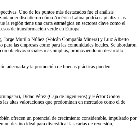
pectivas. Uno de los puntos más destacados fue el análisis
antander discutieron cómo América Latina podría capitalizar las
e la región tiene una carta estratégica en sectores clave como el
rocesos de transformación verde en Europa.
ain), Jorge Murillo Núñez (Volcán Compañía Minera) y Luiz Alberto
nto para las empresas como para las comunidades locales. Se abordaron
s con objetivos sociales más amplios, promoviendo un desarrollo
ación adecuada y la promoción de buenas prácticas pueden
Morningstar), Dídac Pérez (Caja de Ingenieros) y Héctor Godoy
das las altas valoraciones que predominan en mercados como el de
ambién ofrecen un potencial de crecimiento considerable, impulsado por
 un destino ideal para diversificar las cartas de reversión,