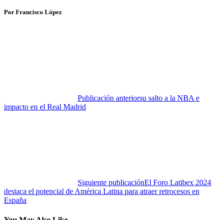
Por Francisco López
Publicación anterior
su salto a la NBA e
impacto en el Real Madrid
Siguiente publicación
El Foro Latibex 2024
destaca el potencial de América Latina para atraer retrocesos en
España
You May Also Like