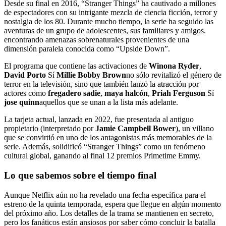
Desde su final en 2016, “Stranger Things” ha cautivado a millones
de espectadores con su intrigante mezcla de ciencia ficción, terror y
nostalgia de los 80. Durante mucho tiempo, la serie ha seguido las
aventuras de un grupo de adolescentes, sus familiares y amigos.
encontrando amenazas sobrenaturales provenientes de una
dimensión paralela conocida como “Upside Down”.
El programa que contiene las activaciones de
Winona Ryder
,
David Porto
Sí
Millie Bobby Brown
no sólo revitalizó el género de
terror en la televisión, sino que también lanzó la atracción por
actores como
fregadero sadie
,
maya halcón
,
Priah Ferguson
Sí
jose quinn
aquellos que se unan a la lista más adelante.
La tarjeta actual, lanzada en 2022, fue presentada al antiguo
propietario (interpretado por
Jamie Campbell Bower
), un villano
que se convirtió en uno de los antagonistas más memorables de la
serie. Además, solidificó “Stranger Things” como un fenómeno
cultural global, ganando al final 12 premios Primetime Emmy.
Lo que sabemos sobre el tiempo final
Aunque Netflix aún no ha revelado una fecha específica para el
estreno de la quinta temporada, espera que llegue en algún momento
del próximo año. Los detalles de la trama se mantienen en secreto,
pero los fanáticos están ansiosos por saber cómo concluir la batalla