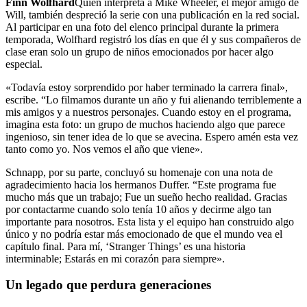
Finn Wolfhard
Quien interpreta a Mike Wheeler, el mejor amigo de
Will, también despreció la serie con una publicación en la red social.
Al participar en una foto del elenco principal durante la primera
temporada, Wolfhard registró los días en que él y sus compañeros de
clase eran solo un grupo de niños emocionados por hacer algo
especial.
«Todavía estoy sorprendido por haber terminado la carrera final»,
escribe. “Lo filmamos durante un año y fui alienando terriblemente a
mis amigos y a nuestros personajes. Cuando estoy en el programa,
imagina esta foto: un grupo de muchos haciendo algo que parece
ingenioso, sin tener idea de lo que se avecina. Espero amén esta vez
tanto como yo. Nos vemos el año que viene».
Schnapp, por su parte, concluyó su homenaje con una nota de
agradecimiento hacia los hermanos Duffer. “Este programa fue
mucho más que un trabajo; Fue un sueño hecho realidad. Gracias
por contactarme cuando solo tenía 10 años y decirme algo tan
importante para nosotros. Esta lista y el equipo han construido algo
único y no podría estar más emocionado de que el mundo vea el
capítulo final. Para mí, ‘Stranger Things’ es una historia
interminable; Estarás en mi corazón para siempre».
Un legado que perdura generaciones