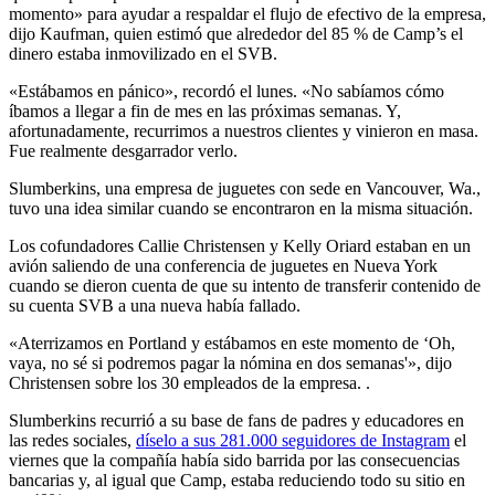
momento» para ayudar a respaldar el flujo de efectivo de la empresa,
dijo Kaufman, quien estimó que alrededor del 85 % de Camp’s el
dinero estaba inmovilizado en el SVB.
«Estábamos en pánico», recordó el lunes. «No sabíamos cómo
íbamos a llegar a fin de mes en las próximas semanas. Y,
afortunadamente, recurrimos a nuestros clientes y vinieron en masa.
Fue realmente desgarrador verlo.
Slumberkins, una empresa de juguetes con sede en Vancouver, Wa.,
tuvo una idea similar cuando se encontraron en la misma situación.
Los cofundadores Callie Christensen y Kelly Oriard estaban en un
avión saliendo de una conferencia de juguetes en Nueva York
cuando se dieron cuenta de que su intento de transferir contenido de
su cuenta SVB a una nueva había fallado.
«Aterrizamos en Portland y estábamos en este momento de ‘Oh,
vaya, no sé si podremos pagar la nómina en dos semanas'», dijo
Christensen sobre los 30 empleados de la empresa. .
Slumberkins recurrió a su base de fans de padres y educadores en
las redes sociales,
díselo a sus 281.000 seguidores de Instagram
el
viernes que la compañía había sido barrida por las consecuencias
bancarias y, al igual que Camp, estaba reduciendo todo su sitio en