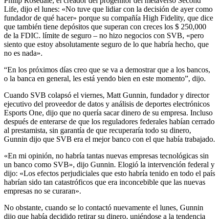
Philip Rosedale, el creador del progenitor del metaverso Second
Life, dijo el lunes: «No tuve que lidiar con la decisión de ayer como
fundador de qué hacer» porque su compañía High Fidelity, que dice
que también tiene depósitos que superan con creces los $ 250,000
de la FDIC. límite de seguro – no hizo negocios con SVB, «pero
siento que estoy absolutamente seguro de lo que habría hecho, que
no es nada».
“En los próximos días creo que se va a demostrar que a los bancos,
o la banca en general, les está yendo bien en este momento”, dijo.
Cuando SVB colapsó el viernes, Matt Gunnin, fundador y director
ejecutivo del proveedor de datos y análisis de deportes electrónicos
Esports One, dijo que no quería sacar dinero de su empresa. Incluso
después de enterarse de que los reguladores federales habían cerrado
al prestamista, sin garantía de que recuperaría todo su dinero,
Gunnin dijo que SVB era el mejor banco con el que había trabajado.
«En mi opinión, no habría tantas nuevas empresas tecnológicas sin
un banco como SVB», dijo Gunnin. Elogió la intervención federal y
dijo: «Los efectos perjudiciales que esto habría tenido en todo el país
habrían sido tan catastróficos que era inconcebible que las nuevas
empresas no se curaran».
No obstante, cuando se lo contactó nuevamente el lunes, Gunnin
dijo que había decidido retirar su dinero, uniéndose a la tendencia