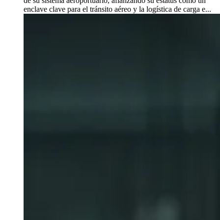
de su sistema aeroportuario, afianzando su estatus como un
enclave clave para el tránsito aéreo y la logística de carga e...