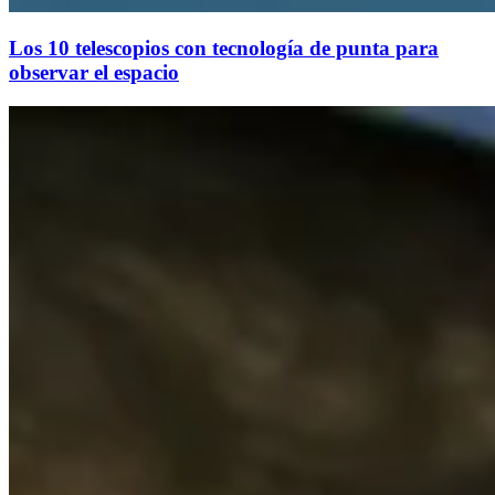
Los 10 telescopios con tecnología de punta para
observar el espacio