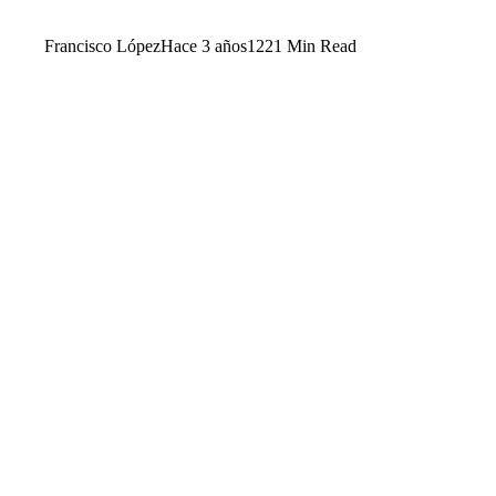
Francisco López
Hace 3 años
122
1 Min Read