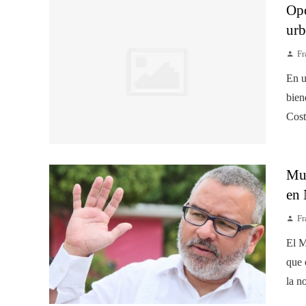
Opo
ur
Fr
En u
bien
Cost
Mue
en 
Fr
El M
que 
la n