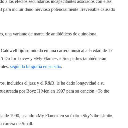
o a los efectos secundarios incapacitantes asociados con ellas.
3 para incluir daño nervioso potencialmente irreversible causado
, una variante de marca de antibióticos de quinolona.
 Caldwell fijó su mirada en una carrera musical a la edad de 17
n’t Do for Love» y «My Flame». » Sus padres también eran
cales,
según la biografía en su sitio
.
os, incluidos el jazz y el R&B, le ha dado longevidad a su
uestreada por Boyz II Men en 1997 para su canción «To the
ada de 1990, usando «My Flame» en su éxito «Sky’s the Limit»,
a carrera de Small.