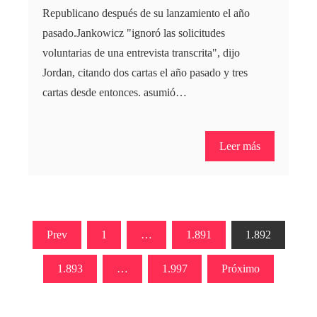
Republicano después de su lanzamiento el año
pasado.Jankowicz "ignoró las solicitudes
voluntarias de una entrevista transcrita", dijo
Jordan, citando dos cartas el año pasado y tres
cartas desde entonces. asumió…
Leer más
Paginación
Prev
1
…
1.891
1.892
de
1.893
…
1.997
Próximo
entradas