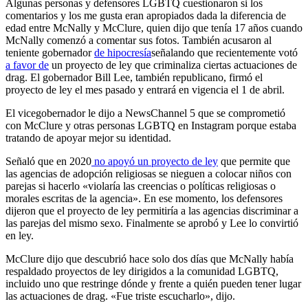
Algunas personas y defensores LGBTQ cuestionaron si los
comentarios y los me gusta eran apropiados dada la diferencia de
edad entre McNally y McClure, quien dijo que tenía 17 años cuando
McNally comenzó a comentar sus fotos. También acusaron al
teniente gobernador
de hipocresía
señalando que recientemente votó
a favor de
un proyecto de ley que criminaliza ciertas actuaciones de
drag. El gobernador Bill Lee, también republicano, firmó el
proyecto de ley el mes pasado y entrará en vigencia el 1 de abril.
El vicegobernador le dijo a NewsChannel 5 que se comprometió
con McClure y otras personas LGBTQ en Instagram porque estaba
tratando de apoyar mejor su identidad.
Señaló que en 2020
no apoyó un proyecto de ley
que permite que
las agencias de adopción religiosas se nieguen a colocar niños con
parejas si hacerlo «violaría las creencias o políticas religiosas o
morales escritas de la agencia». En ese momento, los defensores
dijeron que el proyecto de ley permitiría a las agencias discriminar a
las parejas del mismo sexo. Finalmente se aprobó y Lee lo convirtió
en ley.
McClure dijo que descubrió hace solo dos días que McNally había
respaldado proyectos de ley dirigidos a la comunidad LGBTQ,
incluido uno que restringe dónde y frente a quién pueden tener lugar
las actuaciones de drag. «Fue triste escucharlo», dijo.