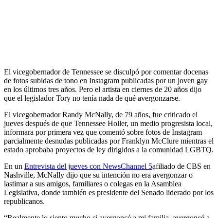
El vicegobernador de Tennessee se disculpó por comentar docenas
de fotos subidas de tono en Instagram publicadas por un joven gay
en los últimos tres años. Pero el artista en ciernes de 20 años dijo
que el legislador Tory no tenía nada de qué avergonzarse.
El vicegobernador Randy McNally, de 79 años, fue criticado el
jueves después de que Tennessee Holler, un medio progresista local,
informara por primera vez que comentó sobre fotos de Instagram
parcialmente desnudas publicadas por Franklyn McClure mientras el
estado aprobaba proyectos de ley dirigidos a la comunidad LGBTQ.
En un
Entrevista del jueves con NewsChannel 5
afiliado de CBS en
Nashville, McNally dijo que su intención no era avergonzar o
lastimar a sus amigos, familiares o colegas en la Asamblea
Legislativa, donde también es presidente del Senado liderado por los
republicanos.
“Realmente lo siento mucho si avergoncé a mi familia, avergoncé a