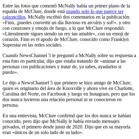
Entre las fotos que comentó McNally había un primer plano de la
espalda de McClure, donde está
usando solo lo que parece ser
calzoncillos
. McNally escribió dos comentarios en la publicación:
«Finn, ¡puedes convertir un día lluvioso en arcoíris y sol!». y otro
con corazones y emojis de fuego, a lo que McClure respondió:
«Literalmente sigues siendo un rey tan amable», con un emoji de
corazón. Finn es el apodo de McClure, conocido como Franklyn
Superstar en las redes sociales.
Cuando NewsChannel 5 le preguntó a McNally sobre su respuesta a
esta foto en particular, dijo que estaba tratando de «animar a las
personas con publicaciones y tratar de, ya sabes, ayudarlos si
puedo».
Le dijo a NewsChannel 5 que primero se hizo amigo de McClure,
quien es originario del área de Knoxville y ahora vive en Charlotte,
Carolina del Norte, en Facebook y luego en Instagram, pero que los
dos nunca tuvieron una relación personal ni se conocieron en
persona.
En una entrevista, McClure confirmó que los dos nunca se habían
conocido, pero dijo que McNally le había enviado mensajes
privados, el primero desde junio de 2020. Dijo que en su mayoría
eran «únicos de un solo lado de su lado».