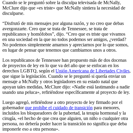
Cuando se le preguntó sobre la disculpa televisada de McNally,
McClure dijo que «es triste» que McNally sintiera la necesidad de
disculparse.
“Disfrutó de mis mensajes por alguna razón, y no creo que debas
avergonzarte. Creo que se trata de Tennessee, se trata de
republicanos y homófobos”, dijo. “Creo que es triste que vivamos
en una sociedad en la que no todos podemos ser amigos, ¿verdad?
No podemos simplemente amarnos y apreciarnos por lo que somos,
en lugar de pensar que tenemos que cambiarnos unos a otros.
Los republicanos de Tennessee han propuesto más de dos docenas
de proyectos de ley en lo que va del año que se enfocan en los
derechos LGBTQ, según el
Unión Americana de Libertades Civiles
,
que sigue la legislación. Cuando se le preguntó si quería enviar un
mensaje a McNally y otros legisladores en su estado natal que
apoyan tales medidas, McClure dijo: «Nadie está lastimando a nadie
usando una peluca», refiriéndose específicamente al proyecto de ley.
Luego agregó, refiriéndose a otro proyecto de ley firmado por el
gobernador
que prohíbe el cuidado de transición
para menores,
incluidos los bloqueadores de la pubertad, la terapia hormonal y la
cirugía, «el hecho de que crea que alguien, un niño o cualquier otra
persona, no debería poder hacer la transición no significa que deba
imponerle eso a otra persona».