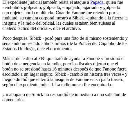
El expediente judicial también relata el ataque a
Papada
, quien fue
«embutido, golpeado, golpeado, empujado, agarrado y golpeado
con objetos por la multitud». Cuando Fanone fue retenido por la
multitud, su cámara corporal mostró a Sibick «quitando a la fuerza la
insignia y la radio del oficial, las cuales estaban bien sujetas al
chaleco táctico del oficial», dice el archivo.
Poco después, Sibick «posó para una foto de sí mismo sosteniendo y
señalando un escudo antidisturbios (de la Policía del Capitolio de los
Estados Unidos)», dice el documento.
Más tarde le dijo al FBI que trató de ayudar a Fanone y presionó el
botón de emergencia en la radio, pero los fiscales dijeron que el
botón no se presionó hasta 16 minutos después de que Fanone fuera
escoltado a un lugar seguro. Sibick «cambió su historia tres veces» y
luego admitió que enterró la insignia de Fanone en su patio trasero,
según el expediente judicial. La radio nunca fue encontrada.
Un abogado de Sibick no respondió de inmediato a una solicitud de
comentarios.