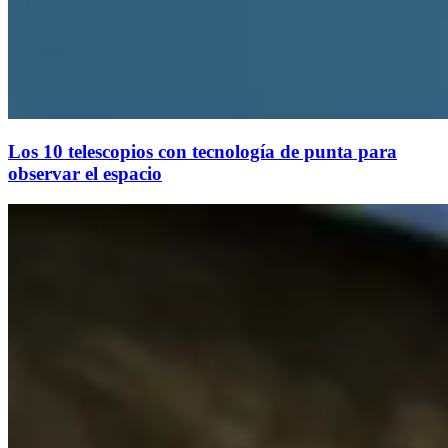
Los 10 telescopios con tecnología de punta para
observar el espacio