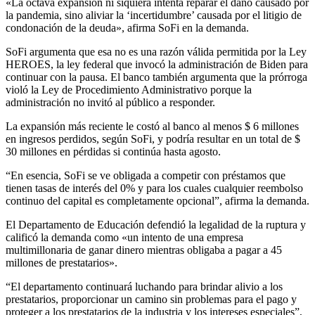
«La octava expansión ni siquiera intenta reparar el daño causado por
la pandemia, sino aliviar la ‘incertidumbre’ causada por el litigio de
condonación de la deuda», afirma SoFi en la demanda.
SoFi argumenta que esa no es una razón válida permitida por la Ley
HEROES, la ley federal que invocó la administración de Biden para
continuar con la pausa. El banco también argumenta que la prórroga
violó la Ley de Procedimiento Administrativo porque la
administración no invitó al público a responder.
La expansión más reciente le costó al banco al menos $ 6 millones
en ingresos perdidos, según SoFi, y podría resultar en un total de $
30 millones en pérdidas si continúa hasta agosto.
“En esencia, SoFi se ve obligada a competir con préstamos que
tienen tasas de interés del 0% y para los cuales cualquier reembolso
continuo del capital es completamente opcional”, afirma la demanda.
El Departamento de Educación defendió la legalidad de la ruptura y
calificó la demanda como «un intento de una empresa
multimillonaria de ganar dinero mientras obligaba a pagar a 45
millones de prestatarios».
“El departamento continuará luchando para brindar alivio a los
prestatarios, proporcionar un camino sin problemas para el pago y
proteger a los prestatarios de la industria y los intereses especiales”,