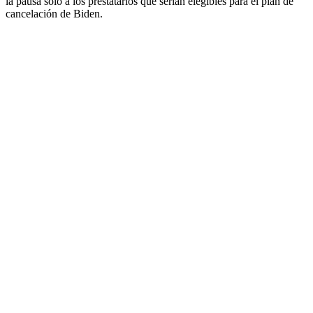
la pausa solo a los prestatarios que serían elegibles para el plan de
cancelación de Biden.