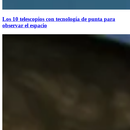
Los 10 telescopios con tecnología de punta para
observar el espacio