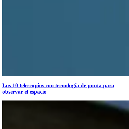
Los 10 telescopios con tecnología de punta para
observar el espacio