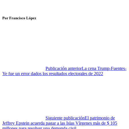
Por Francisco López
Publicación anterior
La cena Trump-Fuentes-
Ye fue un error dados los resultados electorales de 2022
Siguiente publicación
El patrimonio de
Jeffrey Epstein acuerda pagar a las Islas Vírgenes más de $ 105
millones para resolver una demanda civil