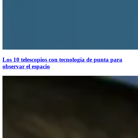
Los 10 telescopios con tecnología de punta para
observar el espacio