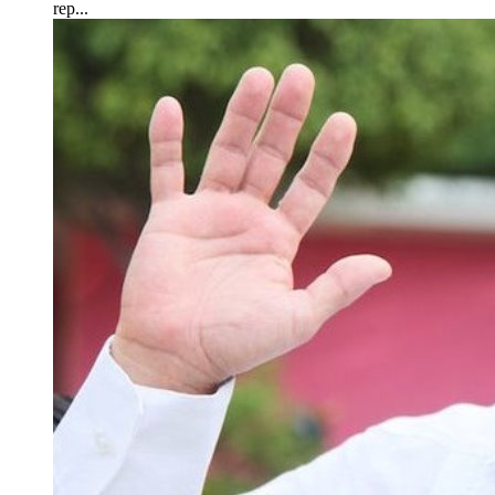
rep...