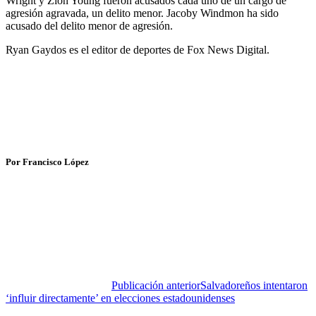
Wright y Zion Young fueron acusados ​​cada uno de un cargo de
agresión agravada, un delito menor. Jacoby Windmon ha sido
acusado del delito menor de agresión.
Ryan Gaydos es el editor de deportes de Fox News Digital.
Por Francisco López
Publicación anterior
Salvadoreños intentaron
‘influir directamente’ en elecciones estadounidenses