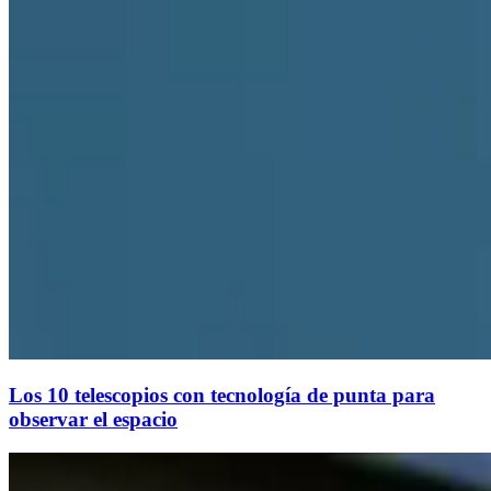
Los 10 telescopios con tecnología de punta para
observar el espacio