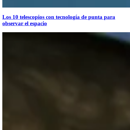
Los 10 telescopios con tecnología de punta para
observar el espacio