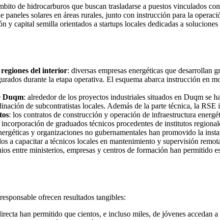
mbito de hidrocarburos que buscan trasladarse a puestos vinculados con
de paneles solares en áreas rurales, junto con instrucción para la opera
 y capital semilla orientados a startups locales dedicadas a soluciones
regiones del interior
: diversas empresas energéticas que desarrollan g
egurados durante la etapa operativa. El esquema abarca instrucción en m
de Duqm
: alrededor de los proyectos industriales situados en Duqm se 
nación de subcontratistas locales. Además de la parte técnica, la RSE 
tos
: los contratos de construcción y operación de infraestructura energ
 incorporación de graduados técnicos procedentes de institutos regional
ergéticas y organizaciones no gubernamentales han promovido la instala
s a capacitar a técnicos locales en mantenimiento y supervisión remot
ios entre ministerios, empresas y centros de formación han permitido est
responsable ofrecen resultados tangibles:
recta han permitido que cientos, e incluso miles, de jóvenes accedan a 