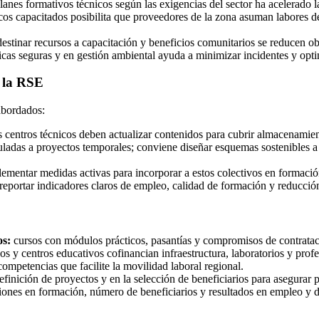
lanes formativos técnicos según las exigencias del sector ha acelerado l
cos capacitados posibilita que proveedores de la zona asuman labores d
destinar recursos a capacitación y beneficios comunitarios se reducen ob
ticas seguras y en gestión ambiental ayuda a minimizar incidentes y opt
r la RSE
 abordados:
 centros técnicos deben actualizar contenidos para cubrir almacenamien
uladas a proyectos temporales; conviene diseñar esquemas sostenibles 
ementar medidas activas para incorporar a estos colectivos en formación
reportar indicadores claros de empleo, calidad de formación y reducci
os:
cursos con módulos prácticos, pasantías y compromisos de contratació
y centros educativos cofinancian infraestructura, laboratorios y profe
mpetencias que facilite la movilidad laboral regional.
definición de proyectos y en la selección de beneficiarios para asegurar 
iones en formación, número de beneficiarios y resultados en empleo y