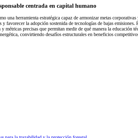
responsable centrada en capital humano
una herramienta estratégica capaz de armonizar metas corporativas y s
y favorecer la adopción sostenida de tecnologías de bajas emisiones. Pa
 y métricas precisas que permitan medir de qué manera la educación técn
ergética, convirtiendo desafíos estructurales en beneficios competitivos 
 para la trazabilidad y la protección forestal