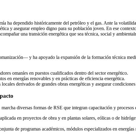
 ha dependido históricamente del petróleo y el gas. Ante la volatilida
ergética y asegurar empleo digno para su población joven. En ese context
acompañar una transición energética que sea técnica, social y ambienta
manización— y ha apoyado la expansión de la formación técnica mediant
adores omaníes en puestos cualificados dentro del sector energético.
os en energías renovables y en prácticas de eficiencia energética.
 locales derivados de grandes obras energéticas y asegurar condiciones 
mpacto
 marcha diversas formas de RSE que integran capacitación y procesos de
aplicada en proyectos de obra y en plantas solares, eólicas o de hidróge
njunta de programas académicos, módulos especializados en energías ren