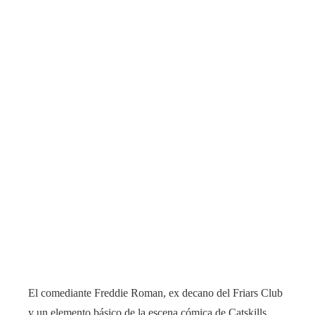
El comediante Freddie Roman, ex decano del Friars Club
y un elemento básico de la escena cómica de Catskills,