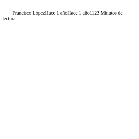
Francisco López
Hace 1 año
Hace 1 año
112
3 Minutos de
lectura