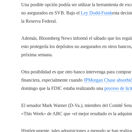
Una posible opción podría ser utilizar la herramienta de ex
no asegurados en SVB. Bajo el
Ley Dodd-Frank
esta decis
la Reserva Federal.
Además, Bloomberg News informó el sábado que los regula
esto protegería los depósitos no asegurados en otros bancos,
próxima semana.
Otra posibilidad es que otro banco intervenga para comprar 
financiera, especialmente cuando
JPMorgan Chase
absorbi
domingo que la FDIC estaba realizando una
proceso de lic
El senador Mark Warner (D-Va.), miembro del Comité Sena
«This Week» de ABC que «el mejor resultado es la adquis
Históricamente, tales adquisiciones a menudo se han realiz