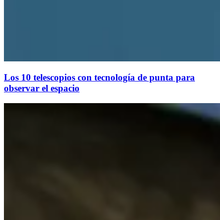
Los 10 telescopios con tecnología de punta para
observar el espacio