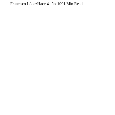
Francisco López
Hace 4 años
109
1 Min Read