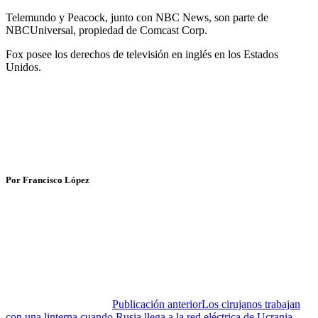
Telemundo y Peacock, junto con NBC News, son parte de
NBCUniversal, propiedad de Comcast Corp.
Fox posee los derechos de televisión en inglés en los Estados
Unidos.
Por Francisco López
Publicación anterior
Los cirujanos trabajan
con una linterna cuando Rusia llega a la red eléctrica de Ucrania