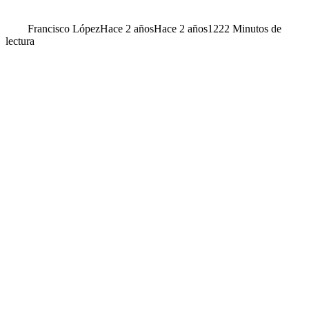
Francisco López
Hace 2 años
Hace 2 años
122
2 Minutos de
lectura