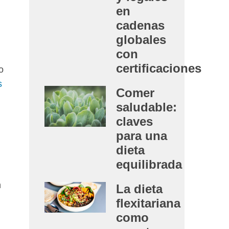
en
cadenas
globales
con
certificaciones
o
s
Comer
saludable:
claves
para una
dieta
equilibrada
n
La dieta
flexitariana
como