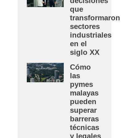
decisiones
que
transformaron
sectores
industriales
en el
siglo XX
Cómo
las
pymes
malayas
pueden
superar
barreras
técnicas
y legales