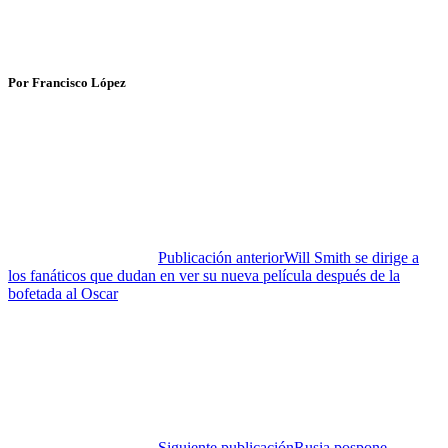
Por Francisco López
Publicación anterior
Will Smith se dirige a
los fanáticos que dudan en ver su nueva película después de la
bofetada al Oscar
Siguiente publicación
Rusia pospone