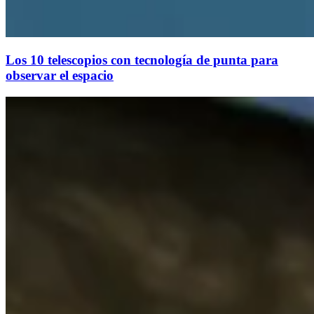
Los 10 telescopios con tecnología de punta para
observar el espacio