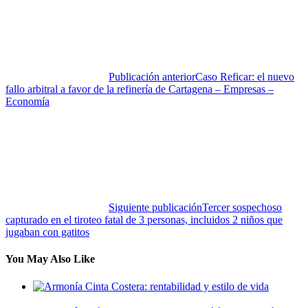
Publicación anterior
Caso Reficar: el nuevo
fallo arbitral a favor de la refinería de Cartagena – Empresas –
Economía
Siguiente publicación
Tercer sospechoso
capturado en el tiroteo fatal de 3 personas, incluidos 2 niños que
jugaban con gatitos
You May Also Like