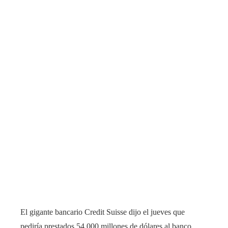
El gigante bancario Credit Suisse dijo el jueves que
pediría prestados 54.000 millones de dólares al banco