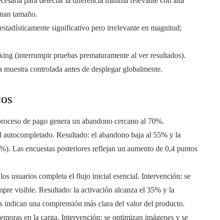
cesaria para detectar la diferencia mínima relevante con alta
onan tamaño.
estadísticamente significativo pero irrelevante en magnitud;
ing (interrumpir pruebas prematuramente al ver resultados).
a muestra controlada antes de desplegar globalmente.
cos
proceso de pago genera un abandono cercano al 70%.
 el autocompletado. Resultado: el abandono baja al 55% y la
%). Las encuestas posteriores reflejan un aumento de 0,4 puntos
s usuarios completa el flujo inicial esencial. Intervención: se
pre visible. Resultado: la activación alcanza el 35% y la
s indican una comprensión más clara del valor del producto.
emoras en la carga. Intervención: se optimizan imágenes y se