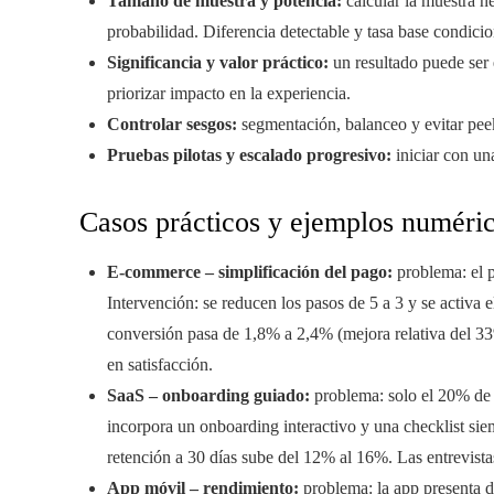
Tamaño de muestra y potencia:
calcular la muestra ne
probabilidad. Diferencia detectable y tasa base condici
Significancia y valor práctico:
un resultado puede ser 
priorizar impacto en la experiencia.
Controlar sesgos:
segmentación, balanceo y evitar peek
Pruebas pilotas y escalado progresivo:
iniciar con un
Casos prácticos y ejemplos numéri
E-commerce – simplificación del pago:
problema: el 
Intervención: se reducen los pasos de 5 a 3 y se activa
conversión pasa de 1,8% a 2,4% (mejora relativa del 33
en satisfacción.
SaaS – onboarding guiado:
problema: solo el 20% de lo
incorpora un onboarding interactivo y una checklist siem
retención a 30 días sube del 12% al 16%. Las entrevista
App móvil – rendimiento:
problema: la app presenta d