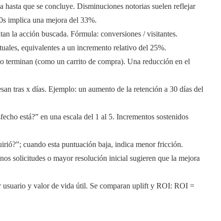
ia hasta que se concluye. Disminuciones notorias suelen reflejar
80s implica una mejora del 33%.
tan la acción buscada. Fórmula: conversiones / visitantes.
ales, equivalentes a un incremento relativo del 25%.
 lo terminan (como un carrito de compra). Una reducción en el
san tras x días. Ejemplo: un aumento de la retención a 30 días del
sfecho está?” en una escala del 1 al 5. Incrementos sostenidos
irió?”; cuando esta puntuación baja, indica menor fricción.
os solicitudes o mayor resolución inicial sugieren que la mejora
r usuario y valor de vida útil. Se comparan uplift y ROI: ROI =