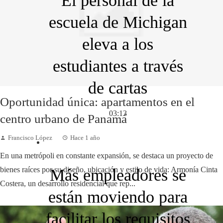
El personal de la
escuela de Michigan
eleva a los
estudiantes a través
de cartas
Oportunidad única: apartamentos en el
03:13
centro urbano de Panamá
Francisco López
Hace 1 año
En una metrópoli en constante expansión, se destaca un proyecto de
bienes raíces por su diseño, ubicación y estilo de vida: Armonía Cinta
Más empleadores se
Costera, un desarrollo residencial que rep...
están moviendo para
facilitar los requisitos