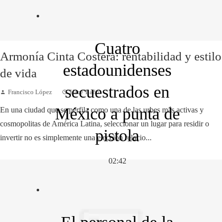
Cuatro
Armonía Cinta Costera: rentabilidad y estilo
estadounidenses
de vida
secuestrados en
Francisco López
Hace 1 año
México a punta de
En una ciudad que se perfila como una de las urbes más activas y
cosmopolitas de América Latina, seleccionar un lugar para residir o
pistola
invertir no es simplemente una elección relacio...
02:42