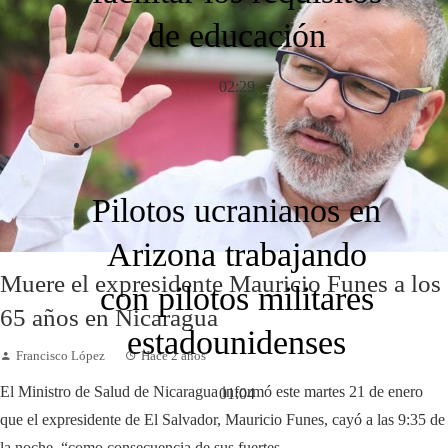
de educación
02:29
Pilotos ucranianos en
Arizona trabajando
Muere el expresidente Mauricio Funes a los
con pilotos militares
65 años en Nicaragua
estadounidenses
Francisco López
Hace 2 años
El Ministro de Salud de Nicaragua informó este martes 21 de enero
01:04
que el expresidente de El Salvador, Mauricio Funes, cayó a las 9:35 de
la noche, “como consecuencia de sus fuertes...