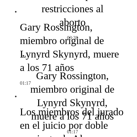
restricciones al
aborto
Gary Rossington,
miembro original de
03:28
Lynyrd Skynyrd, muere
a los 71 años
Gary Rossington,
01:17
miembro original de
Lynyrd Skynyrd,
Los miembros del jurado
muere a los 71 años
en el juicio por doble
01:17