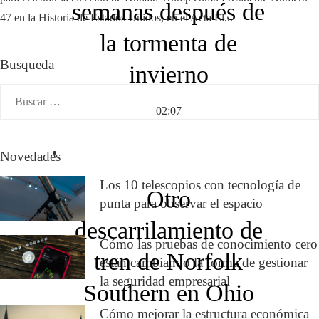
semanas después de
47 en la Historia de Estados Unidos, en el Acta El...
la tormenta de
Busqueda
invierno
Buscar:
02:07
Novedades
Los 10 telescopios con tecnología de
Otro
punta para observar el espacio
descarrilamiento de
Cómo las pruebas de conocimiento cero
tren de Norfolk
están cambiando la forma de gestionar
la seguridad empresarial
Southern en Ohio
Cómo mejorar la estructura económica