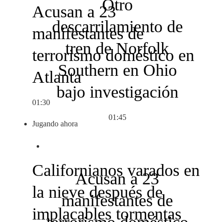
Otro
Acusan a 23
descarrilamiento de
manifestantes de
tren de Norfolk
terrorismo doméstico en
Southern en Ohio
Atlanta
bajo investigación
01:30
01:45
Jugando ahora
Californianos varados en
Acusan a 23
la nieve después de
manifestantes de
implacables tormentas