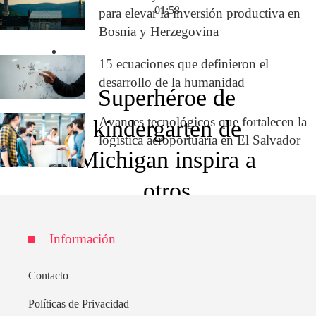
01:58
para elevar la inversión productiva en
Bosnia y Herzegovina
15 ecuaciones que definieron el
desarrollo de la humanidad
Superhéroe de
Avances tecnológicos que fortalecen la
kindergarten de
logística aeroportuaria en El Salvador
Michigan inspira a
otros
02:15
Información
Contacto
Políticas de Privacidad
Un estudio revela un