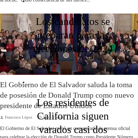
Los candidatos se
preparan para las
elecciones de 2024
02:03
El Gobierno de El Salvador saluda la toma
de posesión de Donald Trump como nuevo
Los residentes de
presidente de Estados Unidos
California siguen
Francisco López
Hace 2 años
varados casi dos
El Gobierno de El Salvador envió un comunicado de prensa oficial
para celebrar la elección de Donald Trump como Presidente Número