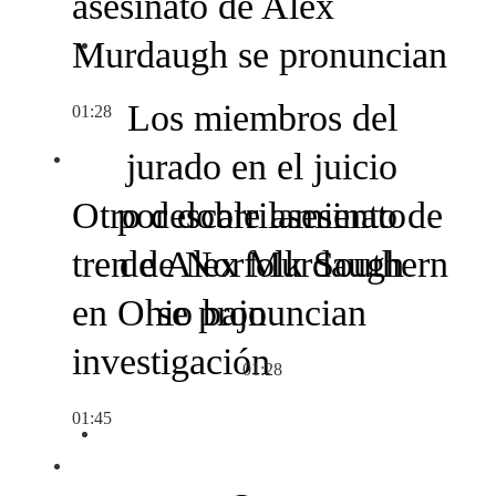
asesinato de Alex
Murdaugh se pronuncian
Los miembros del
01:28
jurado en el juicio
Otro descarrilamiento de
por doble asesinato
tren de Norfolk Southern
de Alex Murdaugh
en Ohio bajo
se pronuncian
investigación
01:28
01:45