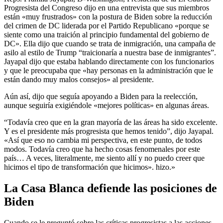
Progresista del Congreso dijo en una entrevista que sus miembros
están «muy frustrados» con la postura de Biden sobre la reducción
del crimen de DC liderada por el Partido Republicano «porque se
siente como una traición al principio fundamental del gobierno de
DC». Ella dijo que cuando se trata de inmigración, una campaña de
asilo al estilo de Trump “traicionaría a nuestra base de inmigrantes”.
Jayapal dijo que estaba hablando directamente con los funcionarios
y que le preocupaba que «hay personas en la administración que le
están dando muy malos consejos» al presidente.
Aún así, dijo que seguía apoyando a Biden para la reelección,
aunque seguiría exigiéndole «mejores políticas» en algunas áreas.
“Todavía creo que en la gran mayoría de las áreas ha sido excelente.
Y es el presidente más progresista que hemos tenido”, dijo Jayapal.
«Así que eso no cambia mi perspectiva, en este punto, de todos
modos. Todavía creo que ha hecho cosas fenomenales por este
país… A veces, literalmente, me siento allí y no puedo creer que
hicimos el tipo de transformación que hicimos». hizo.»
La Casa Blanca defiende las posiciones de
Biden
Cuando se le preguntó sobre las críticas progresistas a las acciones