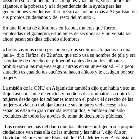
«Esto no solo condenará a las mujeres y las niñas, sino a todos los
afganos, a la pobreza y a la dependencia de la ayuda para las
generaciones venideras», dijo. «Esto aislará aún más a Afganistán de
sus propios ciudadanos y del resto del mundo».
En una fábrica de alfombras en Kabul, mujeres que fueron
empleadas del gobierno, estudiantes de secundaria y universitarias
ahora pasan sus días tejiendo alfombras.
«Todos vivimos como prisioneros, nos sentimos atrapados en una
jaula», dijo Hafiza, de 22 años, que solo usa su nombre de pila y era
estudiante de derecho de primer año antes de que los talibanes
prohibieran a las mujeres seguir cursos en su universidad. «La peor
situación es cuando tus sueños se hacen añicos y te castigan por ser
mujer».
La misión de la ONU en Afganistán también dijo que había visto un
flujo casi constante de edictos y medidas discriminatorias contra las
mujeres desde que los talibanes tomaron el poder: el derecho de las
mujeres a viajar o trabajar fuera de sus hogares y el acceso a los
espacios están en gran medida restringidos, y también han sido
excluidos de todos los niveles de toma de decisiones públicas.
“Las consecuencias del daño que los talibanes infligen a sus propios
ciudadanos van más allá de las mujeres y las niñas”, dijo Alison
Davidian, Representante Especial de ONU Mujeres en Afganistán.