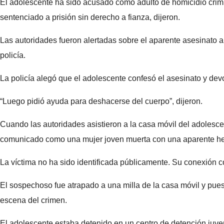
El adolescente ha sido acusado como adulto de homicidio crimin
sentenciado a prisión sin derecho a fianza, dijeron.
Las autoridades fueron alertadas sobre el aparente asesinato a 
policía.
La policía alegó que el adolescente confesó el asesinato y devo
“Luego pidió ayuda para deshacerse del cuerpo”, dijeron.
Cuando las autoridades asistieron a la casa móvil del adolescent
comunicado como una mujer joven muerta con una aparente her
La víctima no ha sido identificada públicamente. Su conexión c
El sospechoso fue atrapado a una milla de la casa móvil y pues
escena del crimen.
El adolescente estaba detenido en un centro de detención juve