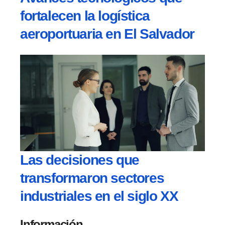
fortalecen la logística
aeroportuaria en El Salvador
Las decisiones que
transformaron sectores
industriales en el siglo XX
Información